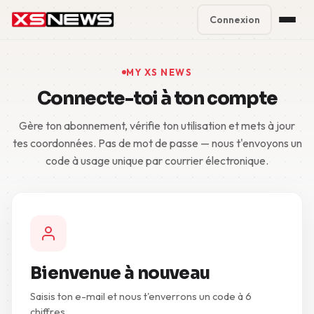
Connexion
Premium Plans
%
MY XS NEWS
Connecte-toi à ton compte
Block Accounts
Gère ton abonnement, vérifie ton utilisation et mets à jour
Support
tes coordonnées. Pas de mot de passe — nous t'envoyons un
code à usage unique par courrier électronique.
Contact
FAQ
5 Day Pass
Bienvenue à nouveau
Saisis ton e-mail et nous t'enverrons un code à 6
chiffres.