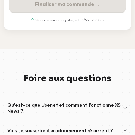
Finaliser ma commande →
Sécurisé par un cryptage TLS/SSL 256 bits
Foire aux questions
Qu'est-ce que Usenet et comment fonctionne XS
News ?
Usenet est un réseau mondial de groupes de discussion qui
Vais-je souscrire à un abonnement récurrent ?
comprend à la fois des groupes de discussion textuels et