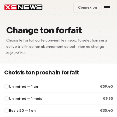
Connexion
Premium Plans
%
Change ton forfait
Block Accounts
Choisis le forfait qui te convient le mieux. Ta sélection sera
active à la fin de ton abonnement actuel - rien ne change
Support
aujourd'hui.
Contact
Choisis ton prochain forfait
FAQ
Unlimited — 1 an
€
59,40
5 Day Pass
Unlimited — 1 mois
€
9,95
Basic 50 — 1 an
€
35,40