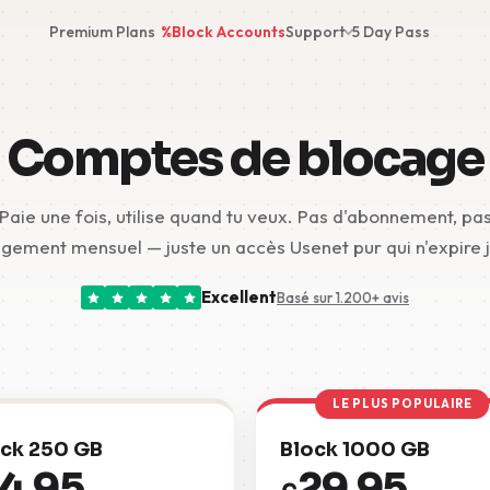
Premium Plans
%
Block Accounts
Support
5 Day Pass
Comptes de blocage
Paie une fois, utilise quand tu veux. Pas d'abonnement, pa
gement mensuel — juste un accès Usenet pur qui n'expire 
Excellent
Basé sur 1.200+ avis
LE PLUS POPULAIRE
ck 250 GB
Block 1000 GB
14,95
29,95