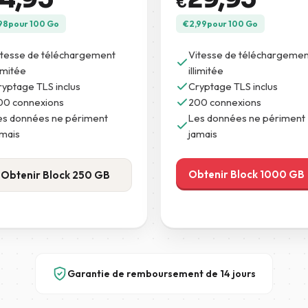
€
98
pour 100 Go
€
2,99
pour 100 Go
itesse de téléchargement
Vitesse de téléchargemen
limitée
illimitée
ryptage TLS inclus
Cryptage TLS inclus
00 connexions
200 connexions
es données ne périment
Les données ne périment
amais
jamais
Obtenir Block 1000 GB
Obtenir Block 250 GB
Garantie de remboursement de 14 jours