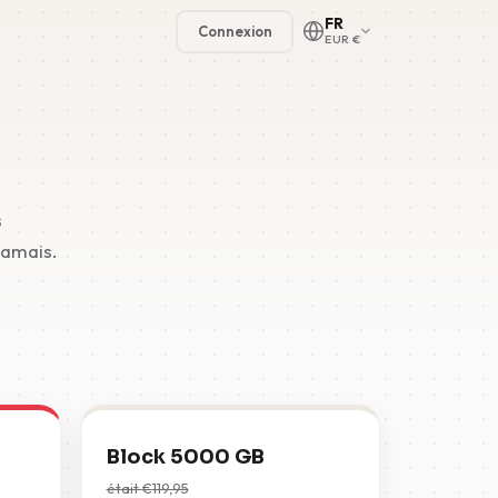
FR
Connexion
EUR €
s
🇳🇱
jamais.
🇬🇧
🇩🇪
🇫🇷
🇪🇸
Block 5000 GB
était
€
119,95