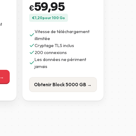
59,95
€
€
1,20
pour 100 Go
t
Vitesse de téléchargement
illimitée
Cryptage TLS inclus
200 connexions
Les données ne périment
jamais
 →
Obtenir Block 5000 GB →