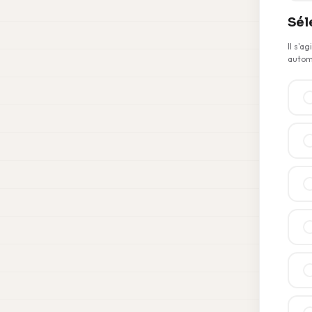
Sél
Il s'a
autom