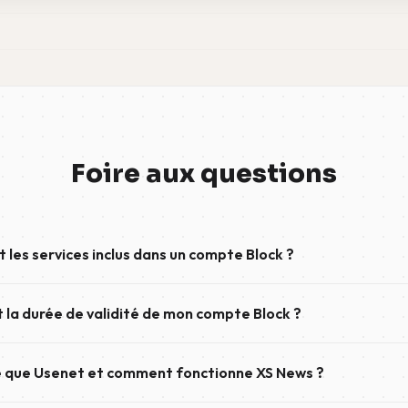
Foire aux questions
 les services inclus dans un compte Block ?
« Block » offre un accès haut débit en téléchargement à Usenet et re
t la durée de validité de mon compte Block ?
isement du volume de données inclus. L'accès en upload n'est pas inc
lock n'a pas de date d'expiration. Ton volume de données reste dis
 que Usenet et comment fonctionne XS News ?
u'il soit entièrement utilisé, ce qui te permet de l'utiliser à ton rythme