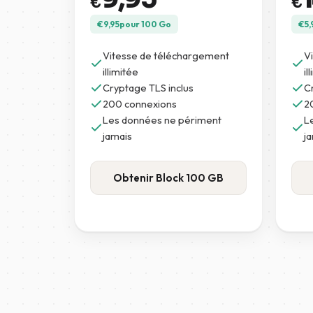
€
€
€
9,95
pour 100 Go
€
5,
Vitesse de téléchargement
V
illimitée
il
Cryptage TLS inclus
C
200 connexions
2
Les données ne périment
L
jamais
j
Obtenir Block 100 GB