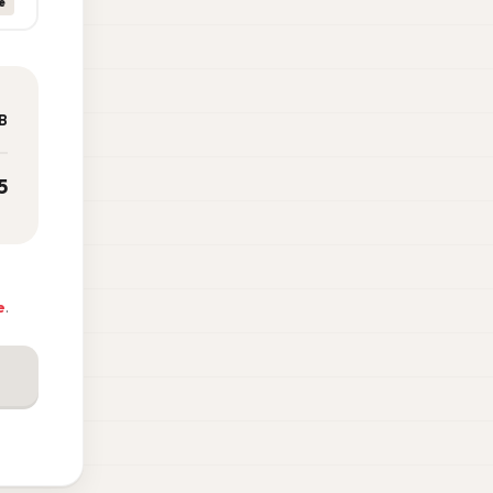
e
B
5
e
.