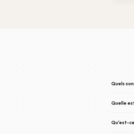
Quels sont
Un forfait 
Quelle es
jusqu'à épu
Un compte B
Qu'est-ce
jusqu'à ce q