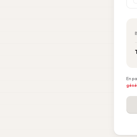
B
En pa
génér