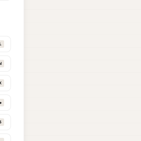
L
l
X
e
S