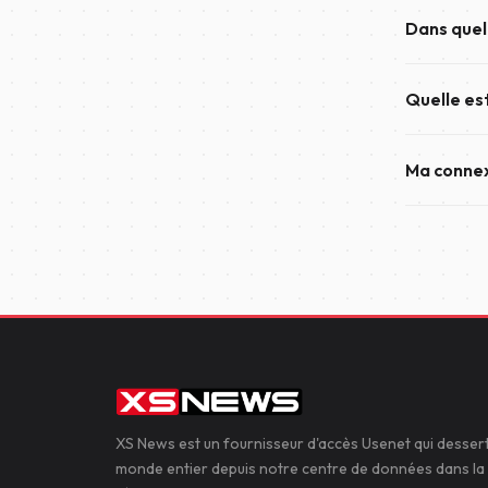
Usenet est 
Dans quel
groupes de 
accès sécuri
Une fois t
connecter à
Quelle est
seulement. 
ton compte
La seule di
Ma connex
Tous les co
et permett
Oui. Nous t
sécuriser t
entre ton a
XS News est un fournisseur d'accès Usenet qui dessert
monde entier depuis notre centre de données dans la