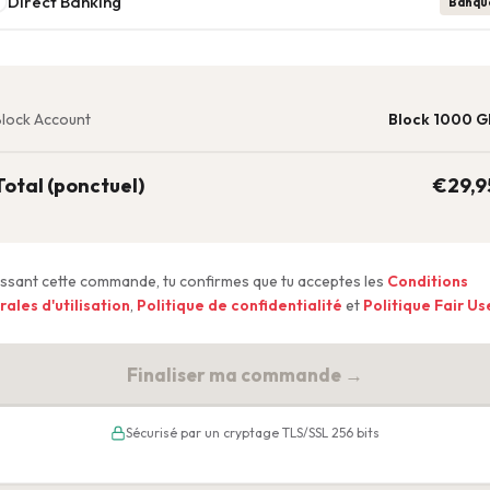
Direct Banking
Banqu
lock Account
Block 1000 G
Total (ponctuel)
€
29,9
ssant cette commande, tu confirmes que tu acceptes les
Conditions
ales d'utilisation
,
Politique de confidentialité
et
Politique Fair Us
Finaliser ma commande →
Sécurisé par un cryptage TLS/SSL 256 bits