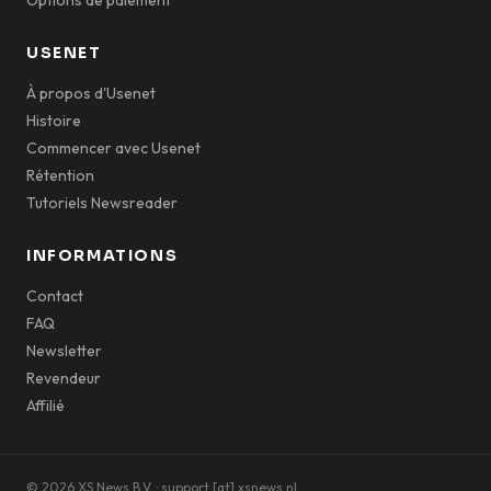
Options de paiement
USENET
À propos d'Usenet
Histoire
Commencer avec Usenet
Rétention
Tutoriels Newsreader
INFORMATIONS
Contact
FAQ
Newsletter
Revendeur
Affilié
© 2026 XS News B.V. · support [at] xsnews.nl