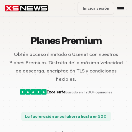
Iniciar sesión
Premium Plans
%
Planes Premium
Block Accounts
Obtén acceso ilimitado a Usenet con nuestros
Support
Planes Premium. Disfruta de la máxima velocidad
Contact
de descarga, encriptación TLS y condiciones
flexibles.
FAQ
Excelente
Basado en 1.200+ opiniones
5 Day Pass
La facturación anual ahorra hasta un 50%.