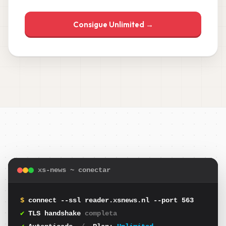
Consigue Unlimited →
xs-news ~ conectar
$
connect --ssl reader.xsnews.nl --port 563
✔
TLS handshake
completa