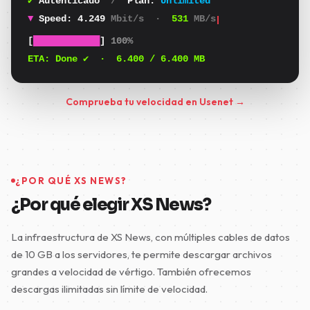
✔
Autenticado
/
Plan:
Unlimited
▼
Speed:
4.373
Mbit/s
·
547
MB/s
[
████████████
]
100%
ETA:
Done ✔
·
6.400
/ 6.400 MB
Comprueba tu velocidad en Usenet →
¿POR QUÉ XS NEWS?
¿Por qué elegir XS News?
La infraestructura de XS News, con múltiples cables de datos
de 10 GB a los servidores, te permite descargar archivos
grandes a velocidad de vértigo. También ofrecemos
descargas ilimitadas sin límite de velocidad.