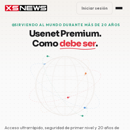
Iniciar sesión
Premium Plans
%
SIRVIENDO AL MUNDO DURANTE MÁS DE 20 AÑOS
Usenet Premium.
Block Accounts
Como
debe ser
.
Support
Contact
FAQ
5 Day Pass
Acceso ultrarrápido, seguridad de primer nivel y 20 años de