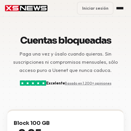
Iniciar sesión
Premium Plans
%
Cuentas bloqueadas
Block Accounts
Paga una vez y úsalo cuando quieras. Sin
Support
suscripciones ni compromisos mensuales, sólo
Contact
acceso puro a Usenet que nunca caduca.
FAQ
Excelente
Basado en 1.200+ opiniones
5 Day Pass
Block 100 GB