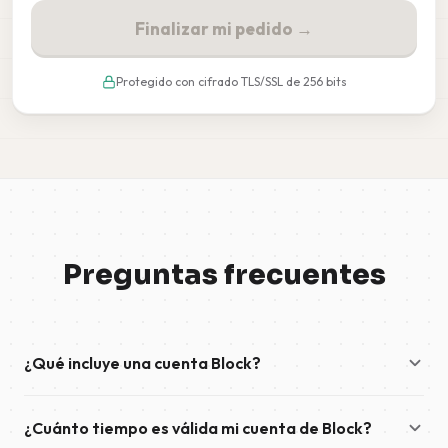
Finalizar mi pedido →
Protegido con cifrado TLS/SSL de 256 bits
Preguntas frecuentes
¿Qué incluye una cuenta Block?
Una cuenta «Block» ofrece acceso de alta velocidad para la
¿Cuánto tiempo es válida mi cuenta de Block?
descarga de contenidos de Usenet y sigue siendo válida