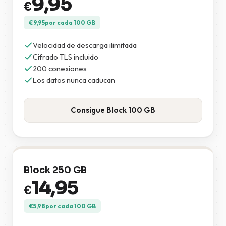
9,95
€
€
9,95
por cada 100 GB
Velocidad de descarga ilimitada
Cifrado TLS incluido
200 conexiones
Los datos nunca caducan
Consigue Block 100 GB
Block 250 GB
14,95
€
€
5,98
por cada 100 GB