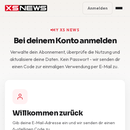
Anmelden
Premium Plans
%
MY XS NEWS
Bei deinem Konto anmelden
Block Accounts
Verwalte dein Abonnement, überprüfe die Nutzung und
Support
aktualisiere deine Daten. Kein Passwort - wir senden dir
einen Code zur einmaligen Verwendung per E-Mail zu.
Contact
FAQ
5 Day Pass
Willkommen zurück
Gib deine E-Mail-Adresse ein und wir senden dir einen
6-stelligen Code zu.