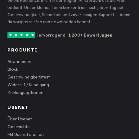
einem Rechenzentrum in der Region Amsterdam aus die Welt
bedient. Unser kleines Team konzentriert sich jeden Tag auf
Geschwindigkeit, Sicherheit und zuverlässigen Support — damit
du sorglos surfen und downloaden kannst.
Hervorragend · 1.200+ Bewertungen
PRODUKTE
Abonnement
Block
Geschwindigkeitstest
Widerruf / Kündigung
Zahlungsoptionen
USENET
Über Usenet
Geschichte
Mit Usenet starten