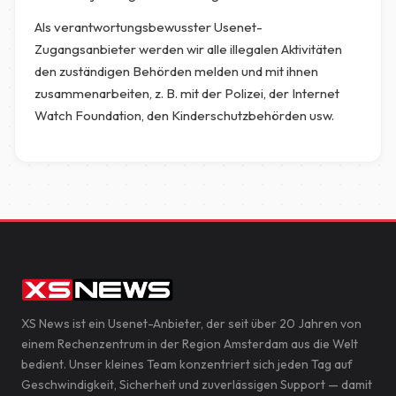
Als verantwortungsbewusster Usenet-
Zugangsanbieter werden wir alle illegalen Aktivitäten
den zuständigen Behörden melden und mit ihnen
zusammenarbeiten, z. B. mit der Polizei, der Internet
Watch Foundation, den Kinderschutzbehörden usw.
XS News ist ein Usenet-Anbieter, der seit über 20 Jahren von
einem Rechenzentrum in der Region Amsterdam aus die Welt
bedient. Unser kleines Team konzentriert sich jeden Tag auf
Geschwindigkeit, Sicherheit und zuverlässigen Support — damit