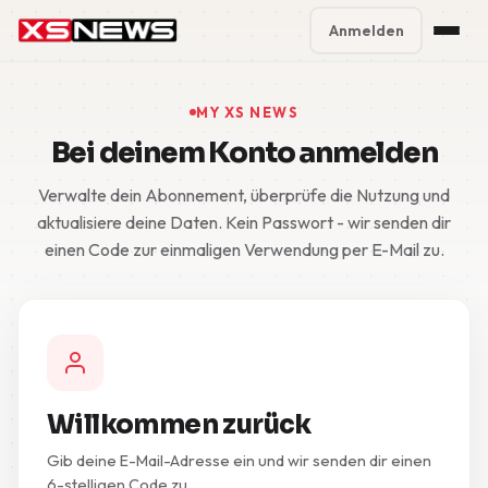
Anmelden
Premium Plans
%
MY XS NEWS
Bei deinem Konto anmelden
Block Accounts
Verwalte dein Abonnement, überprüfe die Nutzung und
Support
aktualisiere deine Daten. Kein Passwort - wir senden dir
einen Code zur einmaligen Verwendung per E-Mail zu.
Contact
FAQ
5 Day Pass
Willkommen zurück
Gib deine E-Mail-Adresse ein und wir senden dir einen
6-stelligen Code zu.