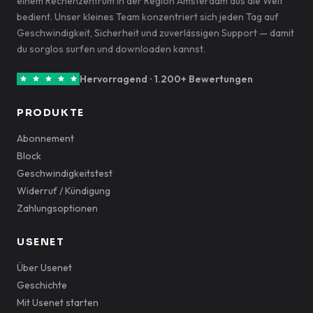
einem Rechenzentrum in der Region Amsterdam aus die Welt
bedient. Unser kleines Team konzentriert sich jeden Tag auf
Geschwindigkeit, Sicherheit und zuverlässigen Support — damit
du sorglos surfen und downloaden kannst.
Hervorragend · 1.200+ Bewertungen
PRODUKTE
Abonnement
Block
Geschwindigkeitstest
Widerruf / Kündigung
Zahlungsoptionen
USENET
Über Usenet
Geschichte
Mit Usenet starten