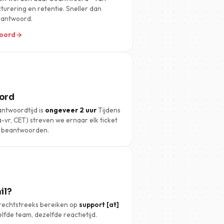
acturering en retentie. Sneller dan
 antwoord.
woord
ord
ntwoordtijd is
ongeveer 2 uur
Tijdens
vr, CET) streven we ernaar elk ticket
e beantwoorden.
il?
 rechtstreeks bereiken op
support [at]
elfde team, dezelfde reactietijd.