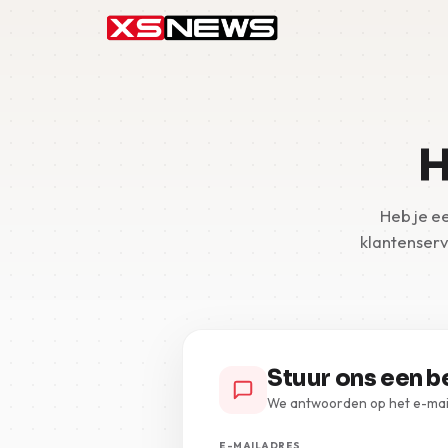
H
Heb je e
klantenserv
Stuur ons een b
We antwoorden op het e-maila
E-MAILADRES