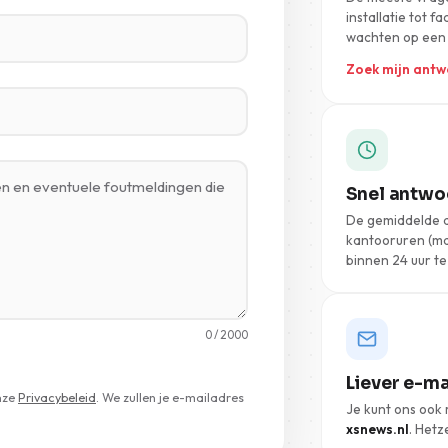
installatie tot f
wachten op een
Zoek mijn ant
Snel antwo
De gemiddelde a
kantooruren (ma-
binnen 24 uur t
0
/ 2000
Liever e-ma
nze
Privacybeleid
. We zullen je e-mailadres
Je kunt ons ook
xsnews.nl
. Hetz