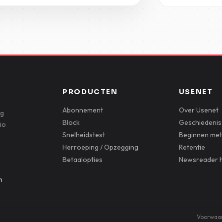
PRODUCTEN
USENET
Abonnement
Over Usenet
ig
Block
Geschiedenis
io
Snelheidstest
Beginnen met
Herroeping / Opzegging
Retentie
Betaalopties
Newsreader h
n
Voorwaa