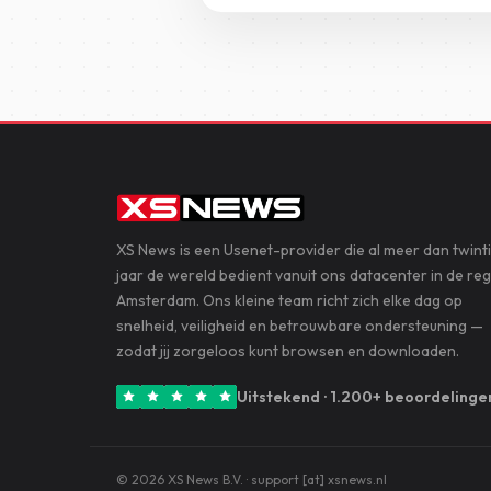
XS News is een Usenet-provider die al meer dan twint
jaar de wereld bedient vanuit ons datacenter in de reg
Amsterdam. Ons kleine team richt zich elke dag op
snelheid, veiligheid en betrouwbare ondersteuning —
zodat jij zorgeloos kunt browsen en downloaden.
Uitstekend · 1.200+ beoordelinge
© 2026 XS News B.V. · support [at] xsnews.nl