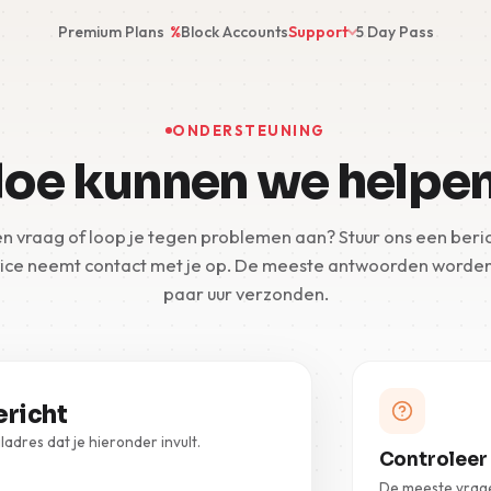
Premium Plans
%
Block Accounts
Support
5 Day Pass
ONDERSTEUNING
oe kunnen we helpe
en vraag of loop je tegen problemen aan? Stuur ons een beric
ice neemt contact met je op. De meeste antwoorden worde
paar uur verzonden.
ericht
dres dat je hieronder invult.
Controleer
De meeste vrag