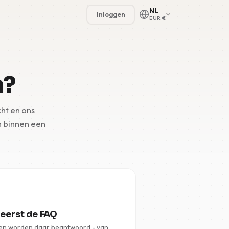
NL
Inloggen
EUR €
n?
🇳🇱
ht en ons
🇬🇧
n binnen een
🇩🇪
🇫🇷
🇪🇸
 eerst de FAQ
en worden daar beantwoord - van