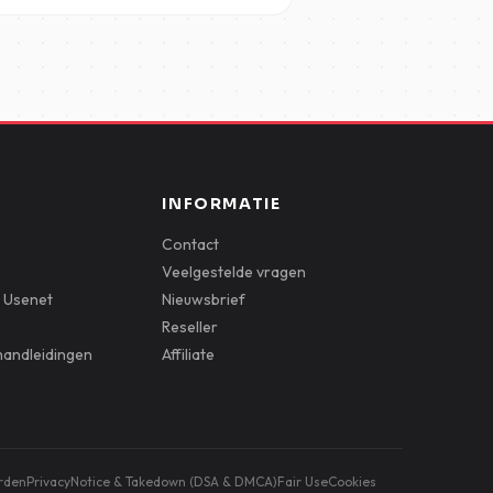
INFORMATIE
Contact
Veelgestelde vragen
 Usenet
Nieuwsbrief
Reseller
andleidingen
Affiliate
rden
Privacy
Notice & Takedown (DSA & DMCA)
Fair Use
Cookies