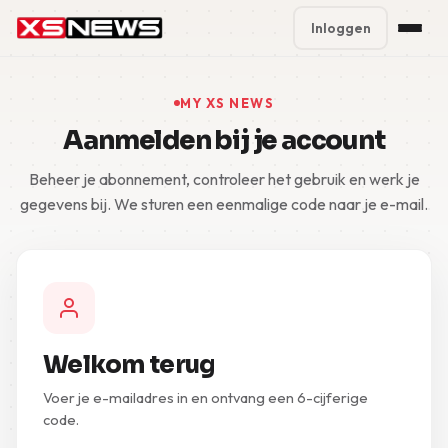
Inloggen
Premium Plans
%
MY XS NEWS
Aanmelden bij je account
Block Accounts
Beheer je abonnement, controleer het gebruik en werk je
Support
gegevens bij. We sturen een eenmalige code naar je e-mail.
Contact
FAQ
5 Day Pass
Welkom terug
Voer je e-mailadres in en ontvang een 6-cijferige
code.