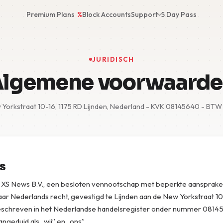
Premium Plans
%
Block Accounts
Support
5 Day Pass
JURIDISCH
lgemene voorwaard
 Yorkstraat 10-16, 1175 RD Lijnden, Nederland - KVK 08145640 - BT
es
XS News B.V., een besloten vennootschap met beperkte aansprakel
ar Nederlands recht, gevestigd te Lijnden aan de New Yorkstraat 10
eschreven in het Nederlandse handelsregister onder nummer 0814
ngeduid als „wij” en „ons”.