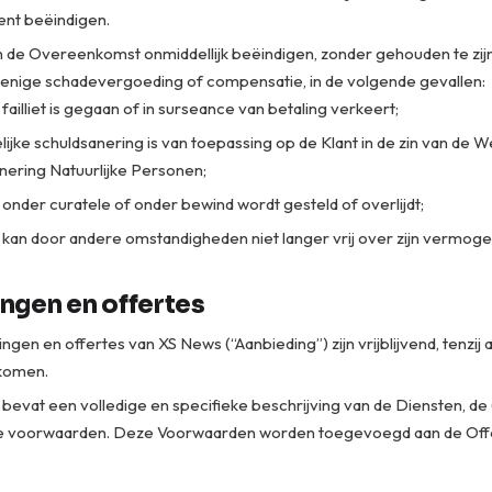
nt beëindigen.
 de Overeenkomst onmiddellijk beëindigen, zonder gehouden te zijn
 enige schadevergoeding of compensatie, in de volgende gevallen:
failliet is gegaan of in surseance van betaling verkeert;
lijke schuldsanering is van toepassing op de Klant in de zin van de W
nering Natuurlijke Personen;
 onder curatele of onder bewind wordt gesteld of overlijdt;
 kan door andere omstandigheden niet langer vrij over zijn vermoge
ngen en offertes
ingen en offertes van XS News (“Aanbieding”) zijn vrijblijvend, tenzij
komen.
bevat een volledige en specifieke beschrijving van de Diensten, de
e voorwaarden. Deze Voorwaarden worden toegevoegd aan de Off