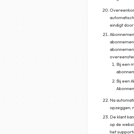
Overeenkoms
automatisch
eindigt doo
Abonnemente
abonnements
abonnement,
overeenste
Bij een 
abonnem
Bij een 
Abonneme
Na automati
opzeggen, m
De klant ka
op de websi
het supporta