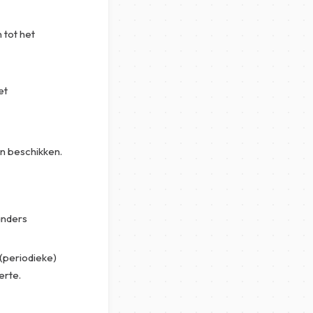
 tot het
et
n beschikken.
 anders
 (periodieke)
erte.