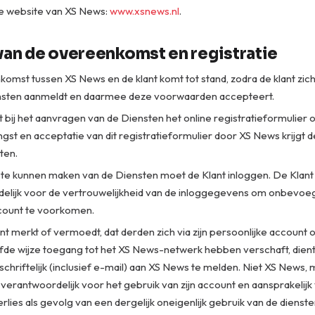
e website van XS News:
www.xsnews.nl
.
 van de overeenkomst en registratie
omst tussen XS News en de klant komt tot stand, zodra de klant zic
nsten aanmeldt en daarmee deze voorwaarden accepteert.
t bij het aanvragen van de Diensten het online registratieformulier
ngst en acceptatie van dit registratieformulier door XS News krijgt 
ten.
te kunnen maken van de Diensten moet de Klant inloggen. De Klant 
elijk voor de vertrouwelijkheid van de inloggegevens om onbevoe
ccount te voorkomen.
ant merkt of vermoedt, dat derden zich via zijn persoonlijke account 
de wijze toegang tot het XS News-netwerk hebben verschaft, dient h
 schriftelijk (inclusief e-mail) aan XS News te melden. Niet XS News, m
de verantwoordelijk voor het gebruik van zijn account en aansprakelij
rlies als gevolg van een dergelijk oneigenlijk gebruik van de dienste