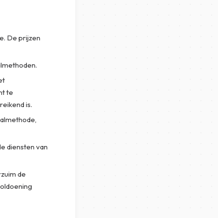
e. De prijzen
almethoden.
et
t te
eikend is.
taalmethode,
 de diensten van
erzuim de
 voldoening