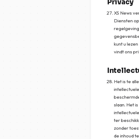
Privacy
XS News ver
Diensten op
regelgeving
gegevensbes
kunt u leze
vindt ons pr
Intellec
Het is te al
intellectuel
beschermde 
slaan. Het i
intellectue
ter beschikk
zonder toes
de inhoud te