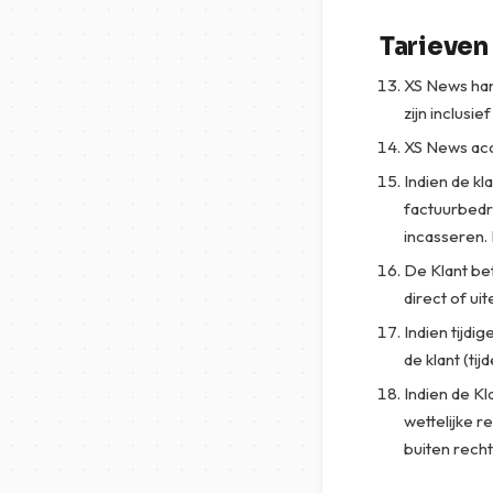
Tarieven
XS News han
zijn inclusie
XS News acc
Indien de kl
factuurbedr
incasseren. 
De Klant bet
direct of ui
Indien tijdi
de klant (tij
Indien de Kl
wettelijke r
buiten recht