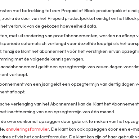
ten met betrekking tot een Prepaid of Block productpakket eindi
, zodra de duur van het Prepaid productpakket eindigt en het Block
r het verbruik van de gekozen hoeveelheid data.
n, met uitzondering van proefabonnementen, worden na afloop v
periode automatisch verlengd voor dezelfde looptijd als het oorsp
 tenzij de klant het abonnement vóór het verstrijken ervan opzegt i
mming met de volgende kennisgevingen:
maandabonnement geldt een opzegtermijn van zeven dagen voordat
ent verloopt.
Abonnement van een jaar geldt een opzegtermijn van dertig dagen v
nt afloopt.
sche verlenging van het Abonnement kan de Klant het Abonnement
et inachtneming van een opzegtermijn van één maand.
n de overeenkomst opzeggen door gebruik te maken van het opzeg
te:
annuleringsformulier
. De klant kan ook opzeggen door een e-mai
dres of via het contactformulier. De klant kan zijn of haar gebruik v