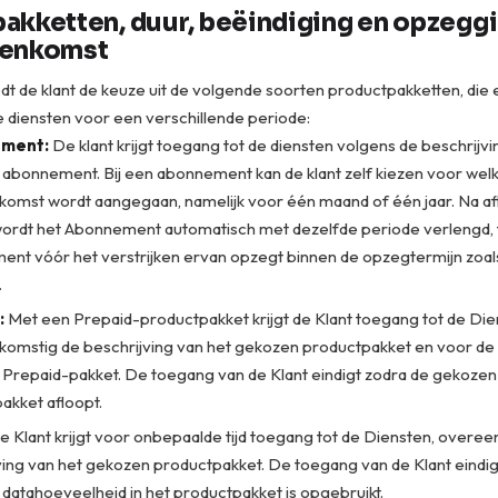
akketten, duur, beëindiging en opzeggi
eenkomst
dt de klant de keuze uit de volgende soorten productpakketten, die 
e diensten voor een verschillende periode:
ment:
De klant krijgt toegang tot de diensten volgens de beschrijvi
abonnement. Bij een abonnement kan de klant zelf kiezen voor wel
omst wordt aangegaan, namelijk voor één maand of één jaar. Na a
wordt het Abonnement automatisch met dezelfde periode verlengd, te
nt vóór het verstrijken ervan opzegt binnen de opzegtermijn zoal
.
:
Met een Prepaid-productpakket krijgt de Klant toegang tot de Di
omstig de beschrijving van het gekozen productpakket en voor de 
Prepaid-pakket. De toegang van de Klant eindigt zodra de gekozen 
akket afloopt.
 Klant krijgt voor onbepaalde tijd toegang tot de Diensten, overe
ving van het gekozen productpakket. De toegang van de Klant eindig
datahoeveelheid in het productpakket is opgebruikt.