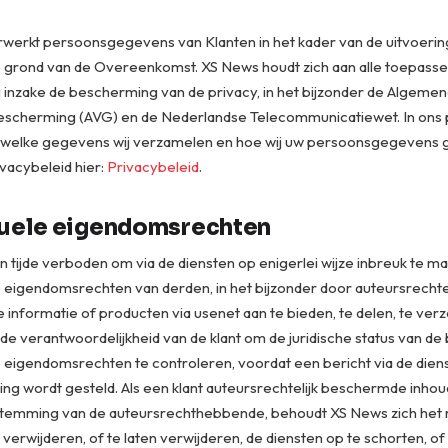
werkt persoonsgegevens van Klanten in het kader van de uitvoerin
 grond van de Overeenkomst. XS News houdt zich aan alle toepassel
 inzake de bescherming van de privacy, in het bijzonder de Algeme
cherming (AVG) en de Nederlandse Telecommunicatiewet. In ons 
n welke gegevens wij verzamelen en hoe wij uw persoonsgegevens 
ivacybeleid hier:
Privacybeleid
.
tuele eigendomsrechten
len tijde verboden om via de diensten op enigerlei wijze inbreuk te m
e eigendomsrechten van derden, in het bijzonder door auteursrechtel
informatie of producten via usenet aan te bieden, te delen, te ver
s de verantwoordelijkheid van de klant om de juridische status van d
le eigendomsrechten te controleren, voordat een bericht via de die
ing wordt gesteld. Als een klant auteursrechtelijk beschermde inhou
temming van de auteursrechthebbende, behoudt XS News zich het 
 verwijderen, of te laten verwijderen, de diensten op te schorten, o