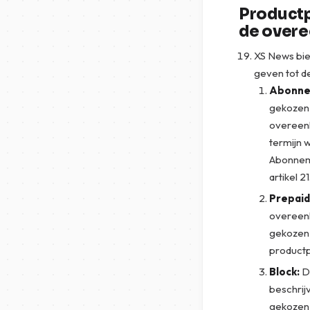
Productp
de over
XS News bie
geven tot d
Abonne
gekozen 
overeenk
termijn 
Abonneme
artikel 21
Prepaid
overeenk
gekozen 
productp
Block:
De
beschrij
gekozen 