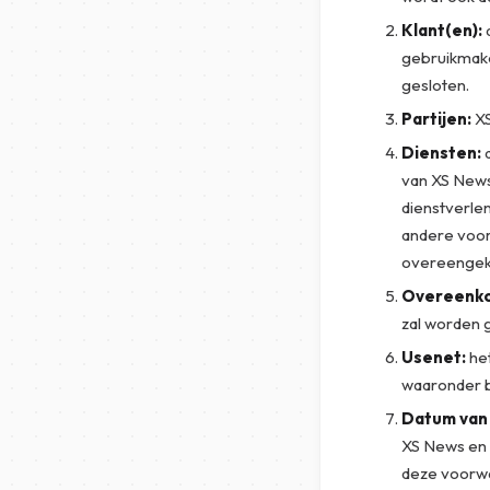
Klant(en):
d
gebruikmak
gesloten.
Partijen:
XS
Diensten:
d
van XS News
dienstverle
andere voor
overeengek
Overeenko
zal worden 
Usenet:
het
waaronder b
Datum van 
XS News en 
deze voorwa