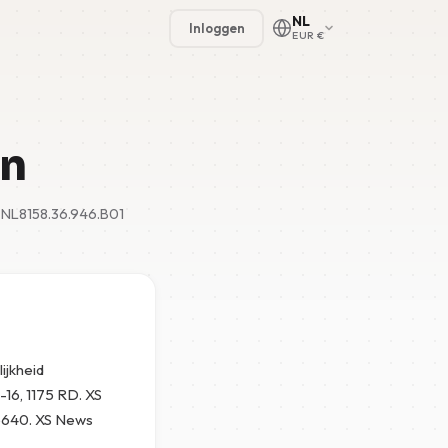
NL
Inloggen
EUR €
en
🇳🇱
W NL8158.36.946.B01
🇬🇧
🇩🇪
🇫🇷
🇪🇸
ijkheid
-16, 1175 RD. XS
5640. XS News