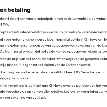
 en betaling
teert de prijzen voor productpakketten zoals vermeld op de websit
f BTW.
epteert uitsluitend betalingen via de op de website vermelde beta
ant voor automatische incasso kiest, machtigt de klant XS News om h
ag via automatische incasso van de opgegeven rekening van de klan
De klant zorgt ervoor, dat het saldo van de opgegeven rekening toer
aalt de prijs van het productpakket, afhankelijk van de gekozen be
terlijk binnen 14 dagen na het sluiten van de Overeenkomst.
ge betaling om welke reden dan ook uitblijft, heeft XS News het recht
delijk) op te schorten.
ant in verzuim is, is de Klant aan XS News over de periode van het v
ente verschuldigd en komen alle redelijke kosten ter verkrijging van
e voor rekening van de Klant.