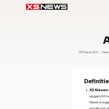
A
XS News B.V. - New
Definiti
XS Nieuws:
opgericht na
News is ing
wordt ook aa