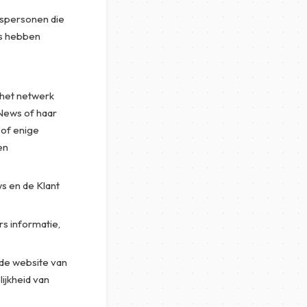
tspersonen die
s hebben
 het netwerk
 News of haar
 of enige
en
s en de Klant
s informatie,
 de website van
jkheid van