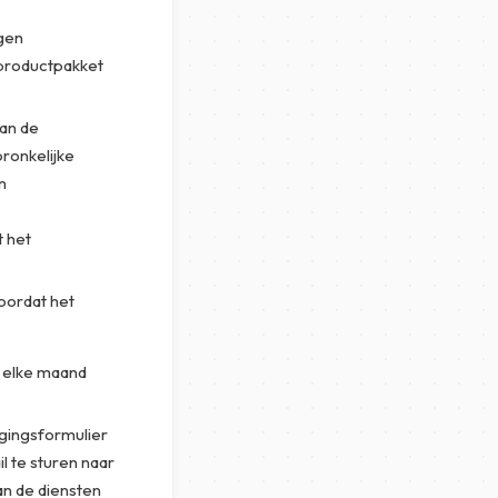
gen
 productpakket
an de
ronkelijke
n
 het
oordat het
 elke maand
gingsformulier
l te sturen naar
an de diensten