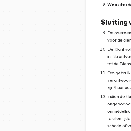
Website:
d
Sluiting
De overeenk
voor de die
De Klant vul
in. Na ontva
tot de Diens
Om gebruik 
verantwoord
zijn/haar a
Indien de kl
ongeoorloof
onmiddellijk
te allen tij
schade of ve