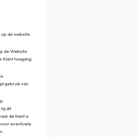
h op de website
 op de Website
de Klant toegang
is
gd gebruik van
op
ij dit
aar de klant is
k voor eventuele
n.