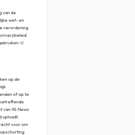
g van de
ijke wet- en
ne verordening
privacybeleid
gebruiken. U
aken op de
ijk
zenden of op te
e betreffende
nst van XS News
d uploadt,
recht voor om
f opschorting