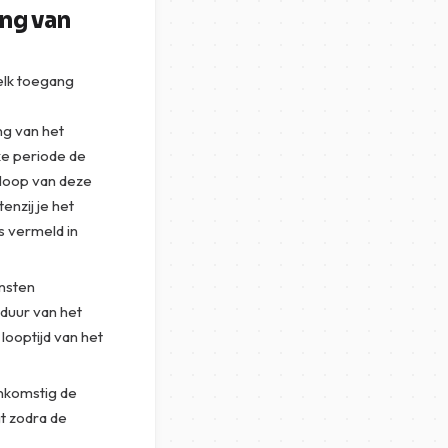
ng van
elk toegang
ng van het
ke periode de
floop van deze
nzij je het
s vermeld in
ensten
duur van het
looptijd van het
enkomstig de
t zodra de