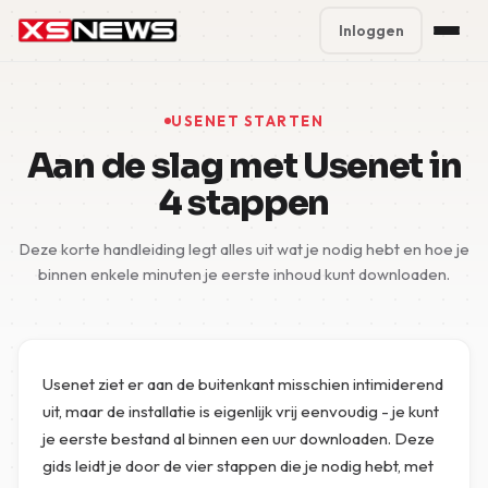
Inloggen
Premium Plans
%
USENET STARTEN
Block Accounts
Aan de slag met Usenet in
4 stappen
Support
Deze korte handleiding legt alles uit wat je nodig hebt en hoe je
Contact
binnen enkele minuten je eerste inhoud kunt downloaden.
FAQ
5 Day Pass
Usenet ziet er aan de buitenkant misschien intimiderend
uit, maar de installatie is eigenlijk vrij eenvoudig - je kunt
je eerste bestand al binnen een uur downloaden. Deze
gids leidt je door de vier stappen die je nodig hebt, met