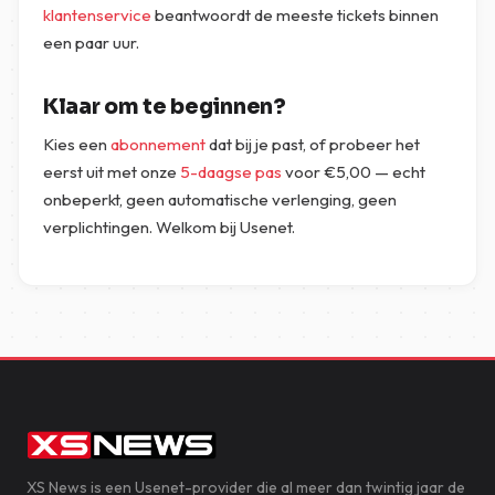
klantenservice
beantwoordt de meeste tickets binnen
een paar uur.
Klaar om te beginnen?
Kies een
abonnement
dat bij je past, of probeer het
eerst uit met onze
5-daagse pas
voor
€
5,00
— echt
onbeperkt, geen automatische verlenging, geen
verplichtingen. Welkom bij Usenet.
XS News is een Usenet-provider die al meer dan twintig jaar de