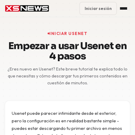
Iniciar sesión
Premium Plans
%
INICIAR USENET
Block Accounts
Empezar a usar Usenet en
4 pasos
Support
¿Eres nuevo en Usenet? Este breve tutorial te explica todo lo
Contact
que necesitas y cómo descargar tus primeros contenidos en
cuestión de minutos.
FAQ
5 Day Pass
Usenet puede parecer intimidante desde el exterior,
pero la configuración es en realidad bastante simple -
puedes estar descargando tu primer archivo en menos