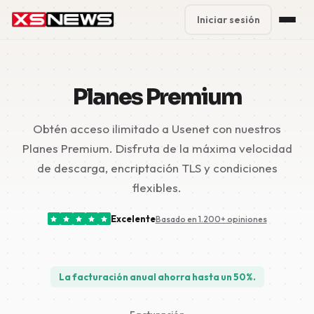
Iniciar sesión
Premium Plans
%
Planes Premium
Block Accounts
Obtén acceso ilimitado a Usenet con nuestros
Support
Planes Premium. Disfruta de la máxima velocidad
Contact
de descarga, encriptación TLS y condiciones
flexibles.
FAQ
Excelente
Basado en 1.200+ opiniones
5 Day Pass
La facturación anual ahorra hasta un 50%.