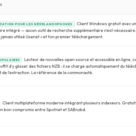
N
Client Windows gratuit avec u
ATION POUR LES NÉERLANDOPHONES
e intégré — aucun outil de recherche supplémentaire n'est nécessaire. 
ai jamais utilisé Usenet » et ton premier téléchargement.
Lecteur de nouvelles open source et accessible en ligne, c
POPULAIRES
suffit d'y glisser des fichiers NZB : il se charge automatiquement du télé
t de l'extraction. La référence de la communauté.
Client multiplateforme moderne intégrant plusieurs indexeurs. Gratuit,
 un bon compromis entre Spotnet et SABnzbd.