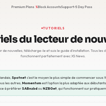
Premium Plans
%
Block Accounts
Support
5 Day Pass
TUTORIELS
iels du lecteur de nou
r de nouvelles, télécharge-le et suis le guide d'installation. Tous les 
fonctionnent parfaitement avec XS News.
landais,
Spotnet
c'est le moyen le plus simple de commencer sous Win
ous les autres,
Momentum
est l'option la plus adaptée aux débutant
nce à préférer
SABnzbd
ou
NZBGet
, qui fonctionnent sur pratiquem