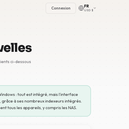
FR
Connexion
USD $
velles
clients ci-dessous
🇳🇱
🇬🇧
🇩🇪
dows : tout est intégré, mais l'interface
🇫🇷
s, grâce à ses nombreux indexeurs intégrés.
ent tous les appareils, y compris les NAS.
🇪🇸