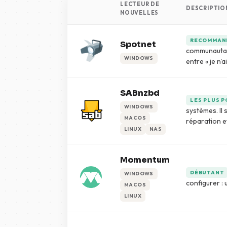
LECTEUR DE
DESCRIPTIO
NOUVELLES
RECOMMAND
Spotnet
communautair
WINDOWS
entre « je n'
SABnzbd
LES PLUS 
WINDOWS
systèmes. Il 
MACOS
réparation e
LINUX
NAS
Momentum
DÉBUTANT
WINDOWS
configurer :
MACOS
LINUX