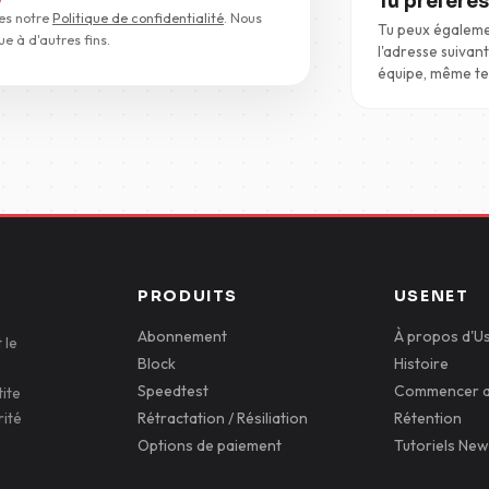
Tu préfères
es notre
Politique de confidentialité
. Nous
Tu peux égaleme
ue à d'autres fins.
l'adresse suivan
équipe, même te
PRODUITS
USENET
Abonnement
À propos d'U
 le
Block
Histoire
Speedtest
Commencer a
ite
rité
Rétractation / Résiliation
Rétention
Options de paiement
Tutoriels Ne