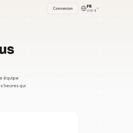
FR
Connexion
USD $
us
🇳🇱
re équipe
🇬🇧
s heures qui
🇩🇪
🇫🇷
🇪🇸