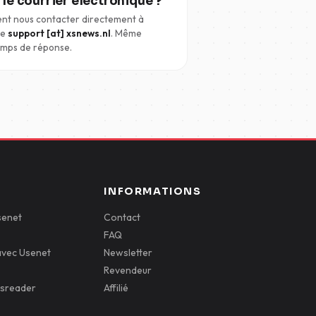
 le courrier électronique ?
nt nous contacter directement à
te
support [at] xsnews.nl
. Même
mps de réponse.
INFORMATIONS
senet
Contact
FAQ
vec Usenet
Newsletter
Revendeur
wsreader
Affilié