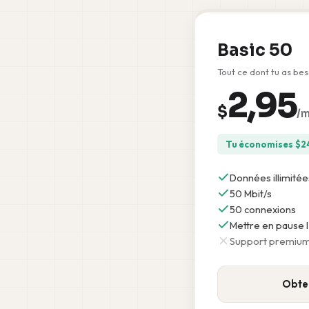
Basic 50
Tout ce dont tu as bes
2,95
$
/m
Tu économises
$
2
Données illimitée
50 Mbit/s
50 connexions
Mettre en pause 
Support premiu
Obten