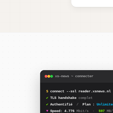
xs-news ~ connecter
$
connect --ssl reader.xsnews.nl 
✔
TLS handshake
complet
✔
Authentifié
/
Plan :
Unlimite
▼
Speed:
4.348
Mbit/s
·
544
MB/