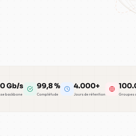
0 Gb/s
99,8 %
4.000+
100.
sse backbone
Complétude
Jours de rétention
Groupes d