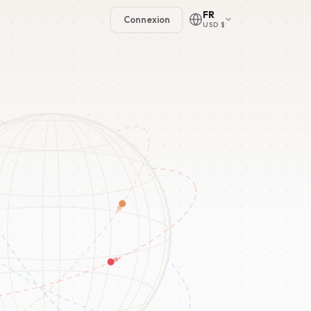
FR
Connexion
USD $
🇳🇱
🇬🇧
🇩🇪
🇫🇷
🇪🇸