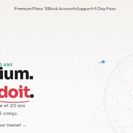
Premium Plans
%
Block Accounts
Support
5 Day Pass
0 ANS
ium.
doit
.
e et 20 ans
é conçu.
 sur Usenet →