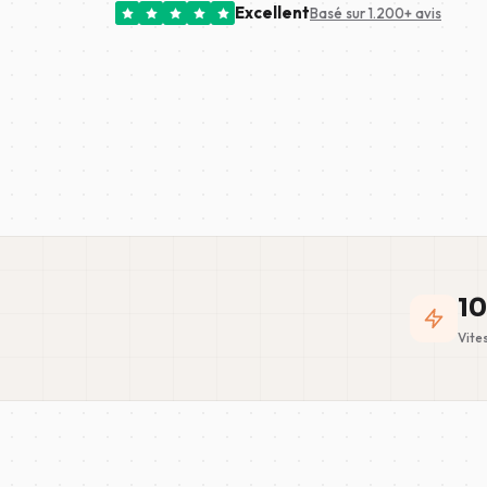
Excellent
Basé sur 1.200+ avis
10
Vite