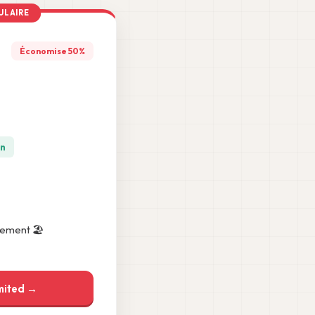
ULAIRE
Économise 50%
e
an
nement 🏖️
mited →