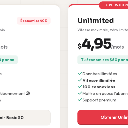
LE PLUS POP
Unlimited
Économise 40%
oin
Vitesse maximale, zéro limit
4,95
$
ois
/mois
4
par an
Tu économises
$
60
par 
s
Données illimitées
Vitesse illimitée
100 connexions
l'abonnement 🏖️
Mettre en pause l'abon
m
Support premium
Obtenir Unli
ir Basic 50